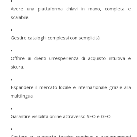
Avere
una
piattaforma
chiavi
in
mano,
completa
e
scalabile.
Gestire
cataloghi
complessi
con
semplicità.
Offrire
ai
clienti
un’esperienza
di
acquisto
intuitiva
e
sicura.
Espandere
il
mercato
locale
e
internazionale
grazie
alla
multilingua.
Garantire
visibilità
online
attraverso
SEO
e
GEO.
Contare
su
supporto
tecnico
continuo
e
aggiornamenti