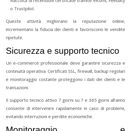
Raccolta
di
recensioni
certificate
tramite
eKomi,
Feedaty
o
Trustpilot.
Queste
attività
migliorano
la
reputazione
online,
incrementano
la
fiducia
dei
clienti
e
favoriscono
le
vendite
ripetute.
Sicurezza
e
supporto
tecnico
Un
e-
commerce
professionale
deve
garantire
sicurezza
e
continuità
operativa.
Certificati
SSL,
firewall,
backup
regolari
e
monitoraggio
costante
proteggono
i
dati
dei
clienti
e
le
transazioni.
Il
supporto
tecnico
attivo
7
giorni
su
7
e
365
giorni
all’anno
consente
di
intervenire
rapidamente
in
caso
di
problemi,
evitando
interruzioni
e
perdite
economiche.
Monitoraggio
e