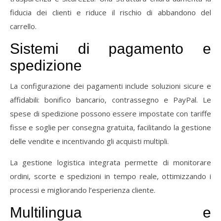
fiducia
dei
clienti
e
riduce
il
rischio
di
abbandono
del
carrello.
Sistemi
di
pagamento
e
spedizione
La
configurazione
dei
pagamenti
include
soluzioni
sicure
e
affidabili:
bonifico
bancario,
contrassegno
e
PayPal.
Le
spese
di
spedizione
possono
essere
impostate
con
tariffe
fisse
e
soglie
per
consegna
gratuita,
facilitando
la
gestione
delle
vendite
e
incentivando
gli
acquisti
multipli.
La
gestione
logistica
integrata
permette
di
monitorare
ordini,
scorte
e
spedizioni
in
tempo
reale,
ottimizzando
i
processi
e
migliorando
l’esperienza
cliente.
Multilingua
e