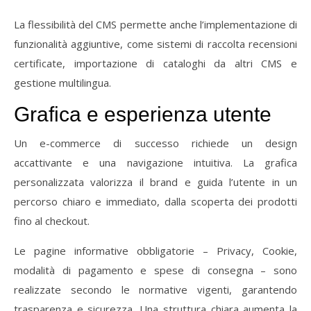
La
flessibilità
del
CMS
permette
anche
l’implementazione
di
funzionalità
aggiuntive,
come
sistemi
di
raccolta
recensioni
certificate,
importazione
di
cataloghi
da
altri
CMS
e
gestione
multilingua.
Grafica
e
esperienza
utente
Un
e-
commerce
di
successo
richiede
un
design
accattivante
e
una
navigazione
intuitiva.
La
grafica
personalizzata
valorizza
il
brand
e
guida
l’utente
in
un
percorso
chiaro
e
immediato,
dalla
scoperta
dei
prodotti
fino
al
checkout.
Le
pagine
informative
obbligatorie –
Privacy,
Cookie,
modalità
di
pagamento
e
spese
di
consegna –
sono
realizzate
secondo
le
normative
vigenti,
garantendo
trasparenza
e
sicurezza.
Una
struttura
chiara
aumenta
la