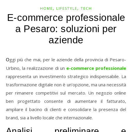
,
,
HOME
LIFESTYLE
TECH
E-commerce professionale
a Pesaro: soluzioni per
aziende
Oggi
più
che
mai,
per
le
aziende
della
provincia
di
Pesaro-
Urbino,
la
realizzazione
di
un
e-
commerce
professionale
rappresenta
un
investimento
strategico
indispensabile.
La
trasformazione
digitale
non
è
un’opzione,
ma
una
necessità
per
rimanere
competitivi
sul
mercato.
Un
negozio
online
ben
progettato
consente
di
aumentare
il
fatturato,
ampliare
il
bacino
di
clienti
e
consolidare
la
presenza
del
brand,
sia
a
livello
locale
che
internazionale.
Analisi
preliminare
e