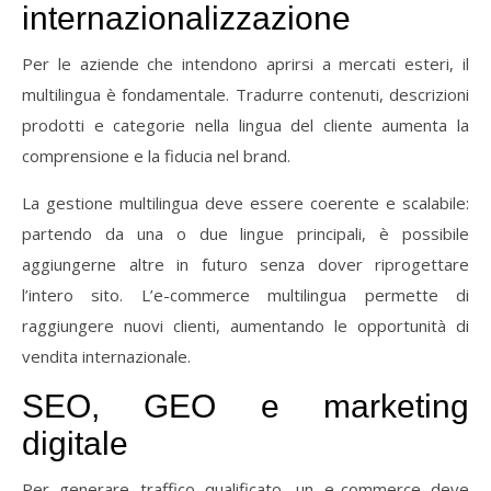
internazionalizzazione
Per
le
aziende
che
intendono
aprirsi
a
mercati
esteri,
il
multilingua
è
fondamentale.
Tradurre
contenuti,
descrizioni
prodotti
e
categorie
nella
lingua
del
cliente
aumenta
la
comprensione
e
la
fiducia
nel
brand.
La
gestione
multilingua
deve
essere
coerente
e
scalabile:
partendo
da
una
o
due
lingue
principali,
è
possibile
aggiungerne
altre
in
futuro
senza
dover
riprogettare
l’intero
sito.
L’e-
commerce
multilingua
permette
di
raggiungere
nuovi
clienti,
aumentando
le
opportunità
di
vendita
internazionale.
SEO,
GEO
e
marketing
digitale
Per
generare
traffico
qualificato,
un
e-
commerce
deve